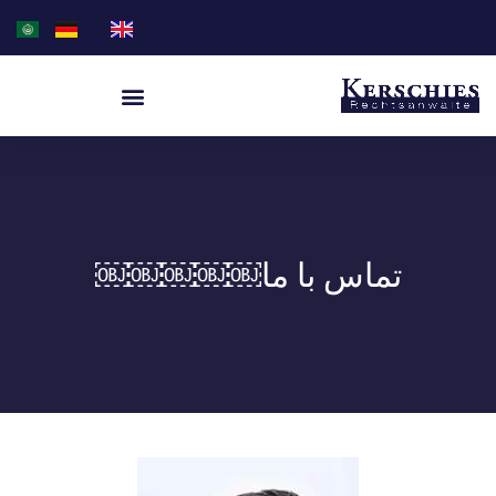
تماس با ما￼￼￼￼￼