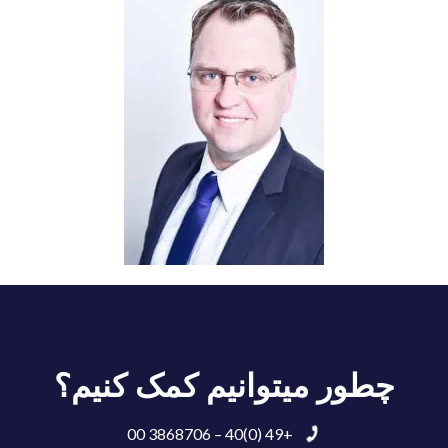
چطور میتوانیم کمک کنیم؟
+49 (0)40 – 3868706 00